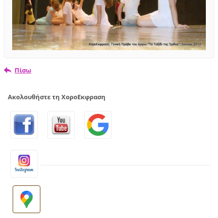
Πίσω
Ακολουθήστε τη ΧοροΕκφραση