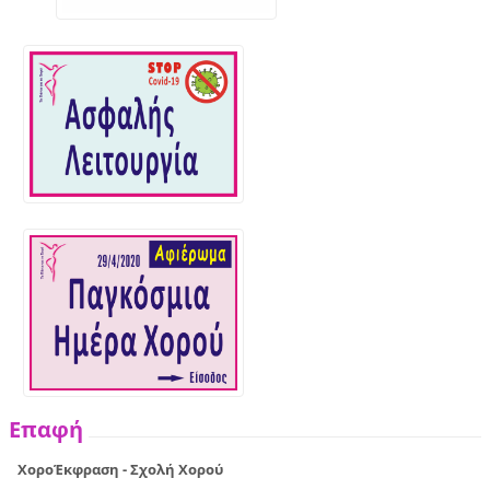
Επαφή
ΧοροΈκφραση - Σχολή Χορού