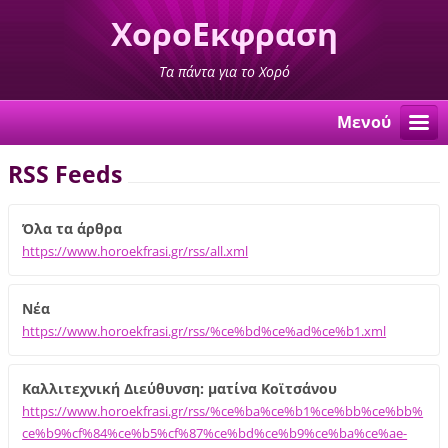
ΧοροΕκφραση
Τα πάντα για το Χορό
Μενού
RSS Feeds
Όλα τα άρθρα
https://www.horoekfrasi.gr/rss/all.xml
Νέα
https://www.horoekfrasi.gr/rss/%ce%bd%ce%ad%ce%b1.xml
Καλλιτεχνική Διεύθυνση: ματίνα Κοϊτσάνου
https://www.horoekfrasi.gr/rss/%ce%ba%ce%b1%ce%bb%ce%bb%
ce%b9%cf%84%ce%b5%cf%87%ce%bd%ce%b9%ce%ba%ce%ae-