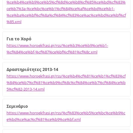
%ce%b4%ce%b9%ce%b5%cf%8d%ce%b8%cf%85%ce%bd%cf%83%
ce%b7%3a-%ce%bc%ce%b1%cf%84%ce%af%ce%bd%ce%b1-
%ce%ba%ce%bf%cf%8a%cf%84%cf%83%ce%ac%ce%bd%ce%bf%cf
%85.xml
Για το Χορό
https://www.horoekfrasi.gr/rss/%ce%b3%ce%b9%ce%b1-
%cf%84%ce%bf-%cf%87%ce%bf%cf%81%cf%8c.xml
Δραστηριότητες 2013-14
https://www.horoekfrasi.gr/rss/%ce%b4%cf%81%ce%b1%cf%83%cf
%84%ce%b7%cf%81%ce%b9%cf%8c%cf%84%ce%b7%cf%84%ce%b
5%cf%82-2013-14.xml
Σεμινάριο
https://www.horoekfrasi.gr/rss/%cf%83%ce%b5%ce%bc%ce%b9%c
e%bd%ce%ac%cf%81%ce%b9%ce%bf.xml