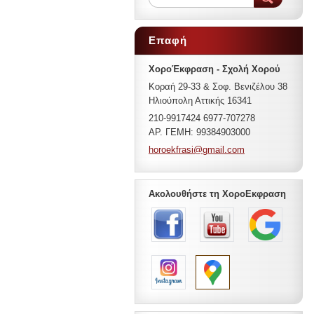
Επαφή
ΧοροΈκφραση - Σχολή Χορού
Κοραή 29-33 & Σοφ. Βενιζέλου 38
Ηλιούπολη Αττικής 16341
210-9917424 6977-707278
ΑΡ. ΓΕΜΗ: 99384903000
horoekfr
asi@gmai
l.com
Ακολουθήστε τη ΧοροΕκφραση