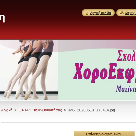
η
Αρχική σελίδα
Χάρτης 
Αρχική
>
13-14/5: Τηλε-Συναντήσεις
>
IMG_20200513_173414.jpg
Επίδειξη διαφανειών