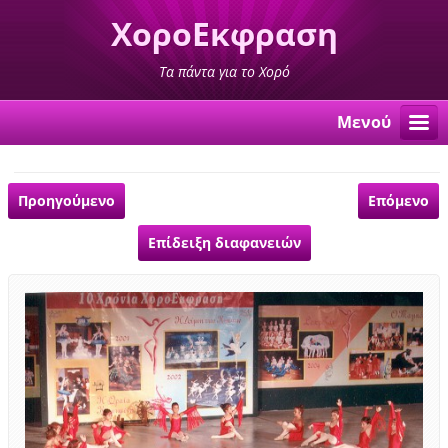
ΧοροΕκφραση
Τα πάντα για το Χορό
Μενού
Προηγούμενο
Επόμενο
Επίδειξη διαφανειών