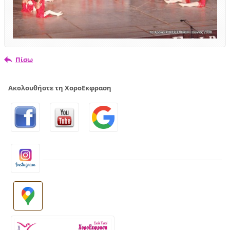
Πίσω
Ακολουθήστε τη ΧοροΕκφραση