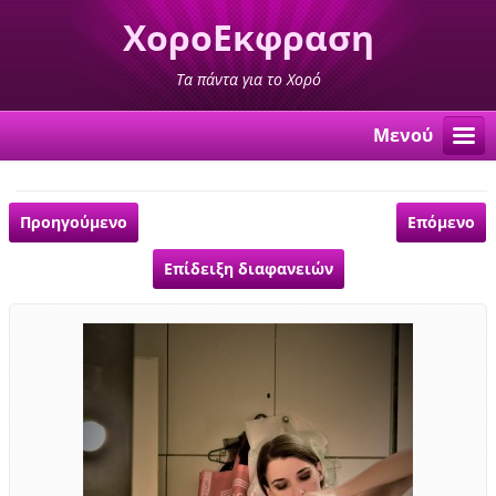
ΧοροΕκφραση
Τα πάντα για το Χορό
Μενού
Προηγούμενο
Επόμενο
Επίδειξη διαφανειών