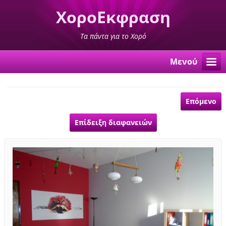
ΧοροΕκφραση
Τα πάντα για το Χορό
Μενού
Επόμενο
Επίδειξη διαφανειών