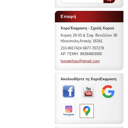
Επαφή
ΧοροΈκφραση - Σχολή Χορού
Κοραή 29-33 & Σοφ. Βενιζέλου 38
Ηλιούπολη Αττικής 16341
210-9917424 6977-707278
ΑΡ. ΓΕΜΗ: 99384903000
horoekfr
asi@gmai
l.com
Ακολουθήστε τη ΧοροΕκφραση