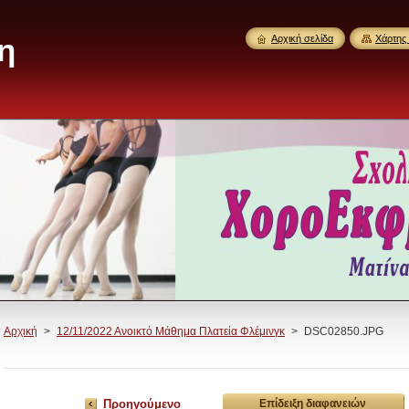
η
Αρχική σελίδα
Χάρτης 
Αρχική
>
12/11/2022 Ανοικτό Μάθημα Πλατεία Φλέμινγκ
>
DSC02850.JPG
Προηγούμενο
Επίδειξη διαφανειών