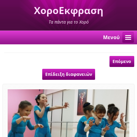
ΧοροΕκφραση
Τα πάντα για το Χορό
Μενού
Επόμενο
Επίδειξη διαφανειών