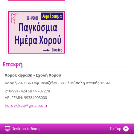
Επαφή
ΧοροΈκφραση - Σχολή Χορού
Κοραή 29-33 & Σοφ. Βενιζέλου 38 Ηλιούπολη Αττικής 16341
210-9917424 6977-707278
ΑΡ. ΓΕΜΗ: 99384903000
horoekfr
asi@gmai
l.com
Desktop έκδοση
To Top