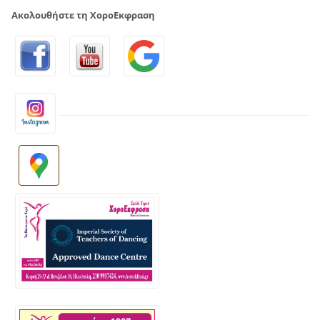
Ακολουθήστε τη ΧοροΕκφραση