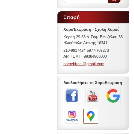
Επαφή
ΧοροΈκφραση - Σχολή Χορού
Κοραή 29-33 & Σοφ. Βενιζέλου 38
Ηλιούπολη Αττικής 16341
210-9917424 6977-707278
ΑΡ. ΓΕΜΗ: 99384903000
horoekfr
asi@gmai
l.com
Ακολουθήστε τη ΧοροΕκφραση