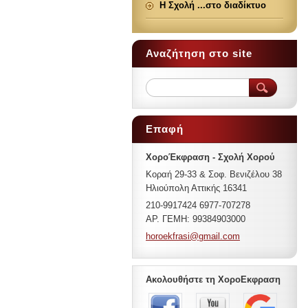
Η Σχολή ...στο διαδίκτυο
Αναζήτηση στο site
Επαφή
ΧοροΈκφραση - Σχολή Χορού
Κοραή 29-33 & Σοφ. Βενιζέλου 38
Ηλιούπολη Αττικής 16341
210-9917424 6977-707278
ΑΡ. ΓΕΜΗ: 99384903000
horoekfr
asi@gmai
l.com
Ακολουθήστε τη ΧοροΕκφραση