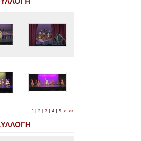
 ΣΥΛΛΟΓΗ
1
|
2
|
3
|
4
|
5
>
>>
 ΣΥΛΛΟΓΗ