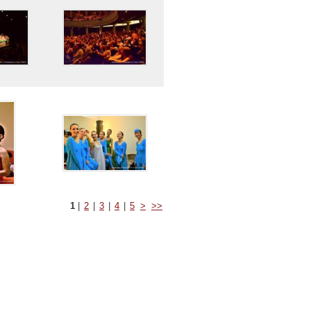
1
|
2
|
3
|
4
|
5
>
>>