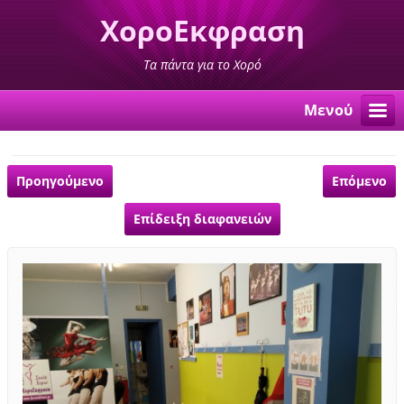
ΧοροΕκφραση
Τα πάντα για το Χορό
Μενού
Προηγούμενο
Επόμενο
Επίδειξη διαφανειών