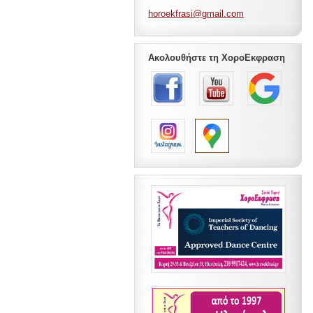
horoekfr
asi@gmai
l.com
Ακολουθήστε τη ΧοροΕκφραση