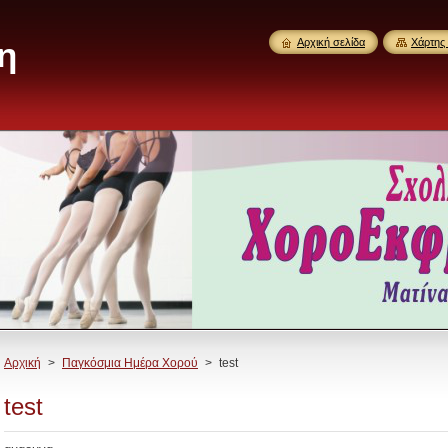
η
Αρχική σελίδα
Χάρτης 
Αρχική
>
Παγκόσμια Ημέρα Χορού
>
test
test