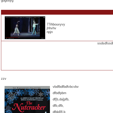
gugouyg
77ihbouvyvy
jhhvhv
npjn
ssdsdfssd
zzv
vbdfbdfbdfvbcvbv
dfbdfpbm
df[b,da]pfb,
dfb,dfb,
dfbld]fl,b