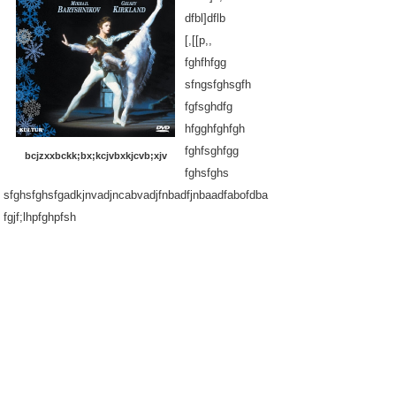
dfbl]dflb
[,[[p,,
fghfhfgg
sfngsfghsgfh
fgfsghdfg
hfgghfghfgh
fghfsghfgg
bcjzxxbckk;bx;kcjvbxkjcvb;xjv
fghsfghs
sfghsfghsfgadkjnvadjncabvadjfnbadfjnbaadfabofdba
fgjf;lhpfghpfsh