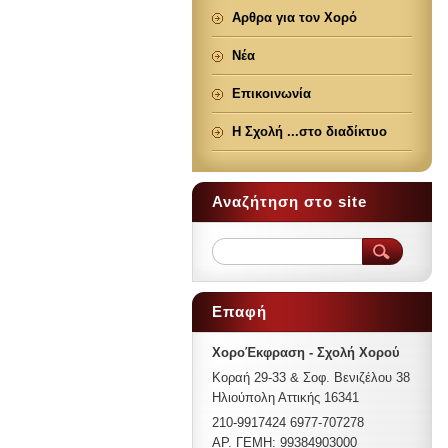
Αρθρα για τον Χορό
Νέα
Επικοινωνία
Η Σχολή ...στο διαδίκτυο
Αναζήτηση στο site
Επαφή
ΧοροΈκφραση - Σχολή Χορού
Κοραή 29-33 & Σοφ. Βενιζέλου 38
Ηλιούπολη Αττικής 16341
210-9917424 6977-707278
ΑΡ. ΓΕΜΗ: 99384903000